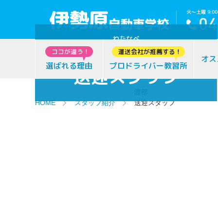
火～土曜 9:00
わたなべ
渡部
ココが違う！
運送会社が推薦する！
オス
選ばれる理由
プロドライバー教習所
送迎スタッフ
渡部
HOME
スタッフ紹介
送迎スタッフ